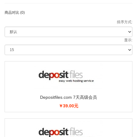
商品对比 (0)
排序方式:
显示:
Depositfiles.com 7天高级会员
￥39.00元