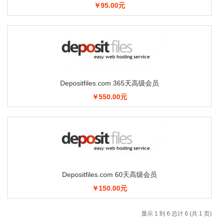
￥95.00元
Depositfiles.com 365天高级会员
￥550.00元
Depositfiles.com 60天高级会员
￥150.00元
显示 1 到 6 总计 6 (共 1 页)