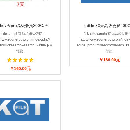
file 7天pro高级会员300G/天
katfile 30天高级会员200
katfile.com所有商品购买链接：
1.katfile.com所有商品购买
//www.soonerbuy.com/index.php?
http://www.soonerbuy.com/inde
product/search&search=katfile下单
route=product/search&search=ka
付款..
付款..
￥189.00元
￥160.00元