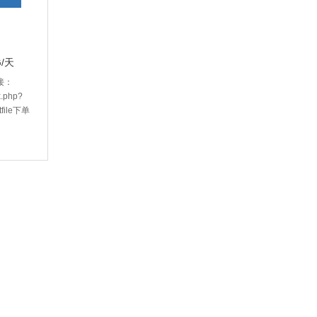
G/天
链接：
x.php?
tfile下单