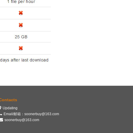
Contacts
Updating
Email/邮箱：soonerbuy@163.com
soonerbuy@163.com