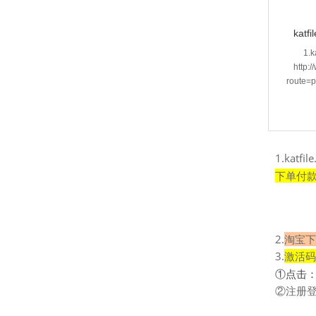
kat
1.
http:
route=
1.kat
下单付
2.
淘宝下
3.
激活码
①点击
②注册登录