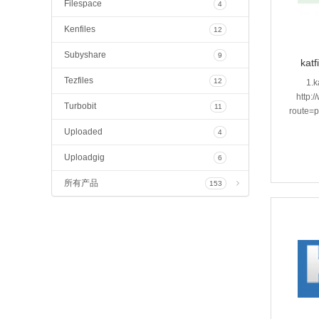
Filespace
4
Kenfiles
12
Subyshare
9
kat
Tezfiles
12
1.
http:
Turbobit
11
route=
Uploaded
4
Uploadgig
6
所有产品
153