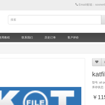
Email/邮箱：sooner
使用教程
联系我们
历史订单
客户评价
kat
型号: all p
库存状态:
￥11