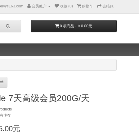
buy@163.com
会员账户
收藏 (0)
购物车
去结账
0 项商品 - ￥0.00元
file 7天高级会员200G/天
roducts
 有库存
5.00元