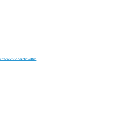
ct/search&search=katfile