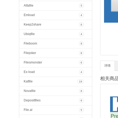
Alfafile
5
Emload
4
Keep2share
6
Ubiqfile
4
Fileboom
9
Filejoker
8
Filesmonster
6
详情
Ex-load
4
相关商
Katfile
19
Novafile
8
Depositfiles
6
File.al
5